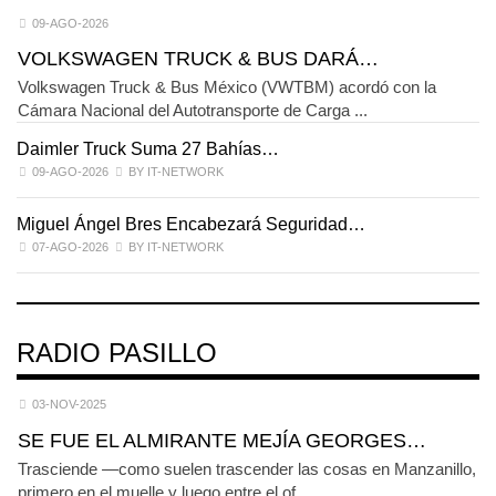
09-AGO-2026
VOLKSWAGEN TRUCK & BUS DARÁ…
Volkswagen Truck & Bus México (VWTBM) acordó con la
Cámara Nacional del Autotransporte de Carga ...
Daimler Truck Suma 27 Bahías…
E
09-AGO-2026
BY IT-NETWORK
Miguel Ángel Bres Encabezará Seguridad…
C
07-AGO-2026
BY IT-NETWORK
RADIO PASILLO
03-NOV-2025
SE FUE EL ALMIRANTE MEJÍA GEORGES…
Trasciende —como suelen trascender las cosas en Manzanillo,
primero en el muelle y luego entre el of ...