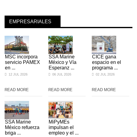
EMPRESARIALES
MSC incorpora
SSA Marine
CICE gana
servicio PAMEX
México y Vía
espacio en el
en ...
Esperanz ...
programa ...
12 JUL 2026
06 JUL 2026
02 JUL 2026
READ MORE
READ MORE
READ MORE
SSA Marine
MiPyMEs
México refuerza
impulsan el
briga ...
empleo y el ...