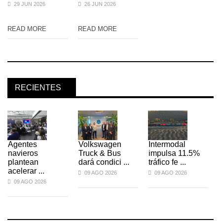
29 JUN 2026
26 JUN 2026
READ MORE
READ MORE
RECIENTES
Agentes
Volkswagen
Intermodal
navieros
Truck & Bus
impulsa 11.5%
plantean
dará condici ...
tráfico fe ...
acelerar ...
09 AGO 2026
09 AGO 2026
09 AGO 2026