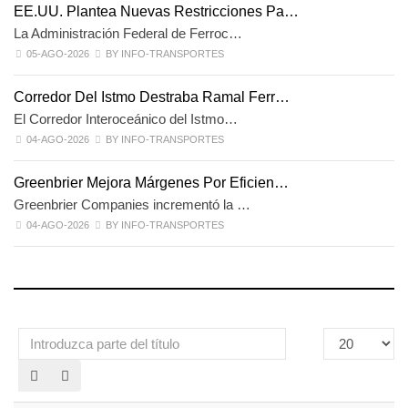
EE.UU. Plantea Nuevas Restricciones Pa…
La Administración Federal de Ferroc…
05-AGO-2026
BY INFO-TRANSPORTES
Corredor Del Istmo Destraba Ramal Ferr…
El Corredor Interoceánico del Istmo…
04-AGO-2026
BY INFO-TRANSPORTES
Greenbrier Mejora Márgenes Por Eficien…
Greenbrier Companies incrementó la …
04-AGO-2026
BY INFO-TRANSPORTES
Introduzca
Cantidad
parte
a
del
mostrar
título