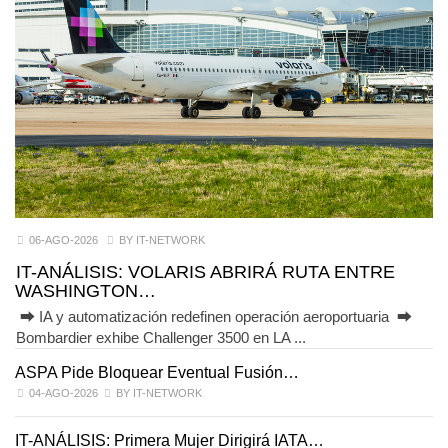
06-AGO-2026
BY IT-NETWORK
IT-ANÁLISIS: VOLARIS ABRIRÁ RUTA ENTRE
WASHINGTON…
⮕ IA y automatización redefinen operación aeroportuaria ⮕
Bombardier exhibe Challenger 3500 en LA ...
ASPA Pide Bloquear Eventual Fusión…
I
04-AGO-2026
BY IT-NETWORK
IT-ANÁLISIS: Primera Mujer Dirigirá IATA…
IT