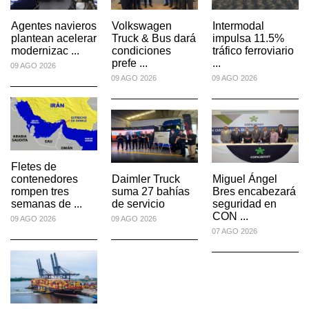
Agentes navieros
Volkswagen
Intermodal
plantean acelerar
Truck & Bus dará
impulsa 11.5%
modernizac ...
condiciones
tráfico ferroviario
prefe ...
...
09 AGO 2026
09 AGO 2026
09 AGO 2026
Fletes de
contenedores
Daimler Truck
Miguel Ángel
rompen tres
suma 27 bahías
Bres encabezará
semanas de ...
de servicio
seguridad en
CON ...
09 AGO 2026
09 AGO 2026
07 AGO 2026