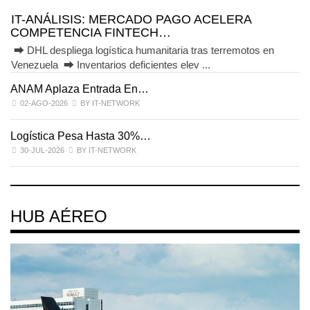
IT-ANÁLISIS: MERCADO PAGO ACELERA
COMPETENCIA FINTECH…
⮕ DHL despliega logística humanitaria tras terremotos en
Venezuela ⮕ Inventarios deficientes elev ...
ANAM Aplaza Entrada En…
I
02-AGO-2026
BY IT-NETWORK
Logística Pesa Hasta 30%…
E
30-JUL-2026
BY IT-NETWORK
HUB AÉREO