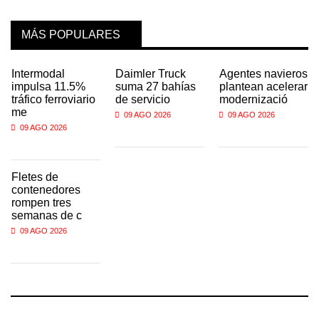
MÁS POPULARES
Intermodal
Daimler Truck
Agentes navieros
impulsa 11.5%
suma 27 bahías
plantean acelerar
tráfico ferroviario
de servicio
modernizació
me
09 AGO 2026
09 AGO 2026
09 AGO 2026
Fletes de
contenedores
rompen tres
semanas de c
09 AGO 2026