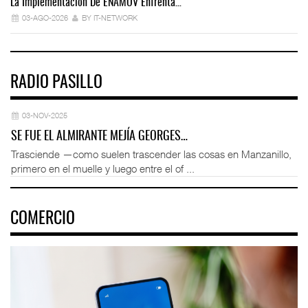
La Implementación De ENAMOV Enfrenta…
Dé
03-AGO-2026
BY IT-NETWORK
RADIO PASILLO
03-NOV-2025
SE FUE EL ALMIRANTE MEJÍA GEORGES…
Trasciende —como suelen trascender las cosas en Manzanillo,
primero en el muelle y luego entre el of ...
COMERCIO