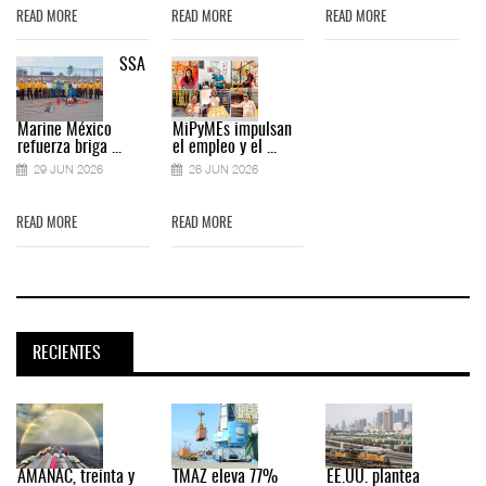
READ MORE
READ MORE
READ MORE
SSA
Marine México
MiPyMEs impulsan
refuerza briga ...
el empleo y el ...
29 JUN 2026
26 JUN 2026
READ MORE
READ MORE
RECIENTES
AMANAC, treinta y
TMAZ eleva 77%
EE.UU. plantea