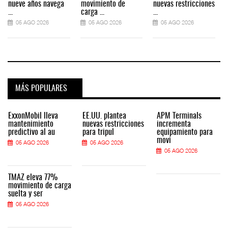
nueve años navega
movimiento de
nuevas restricciones
...
carga ...
...
.
05 AGO 2026
05 AGO 2026
05 AGO 2026
MÁS POPULARES
ExxonMobil lleva
EE.UU. plantea
APM Terminals
mantenimiento
nuevas restricciones
incrementa
predictivo al au
para tripul
equipamiento para
movi
05 AGO 2026
05 AGO 2026
05 AGO 2026
TMAZ eleva 77%
movimiento de carga
suelta y ser
05 AGO 2026