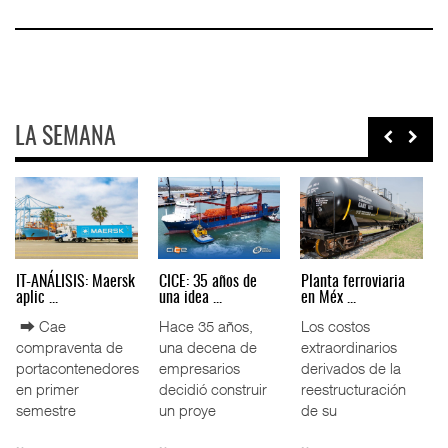
LA SEMANA
AMANAC, treinta y
TMAZ eleva 77%
EE.UU. plantea
nueve a ...
movimiento ...
nuevas res ...
La transformación
La Terminal
La Administración
del comercio
Marítima de
Federal de
marítimo mundial
Mazatlán (TMAZ),
Ferrocarriles de
también ha
subsidiaria
los Estados
redefin
portuaria de
Unidos (