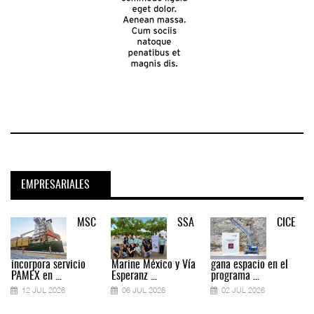
EMPRESARIALES
MSC
SSA
CICE
incorpora servicio
Marine México y Vía
gana espacio en el
PAMEX en ...
Esperanz ...
programa ...
12 JUL 2026
06 JUL 2026
02 JUL 2026