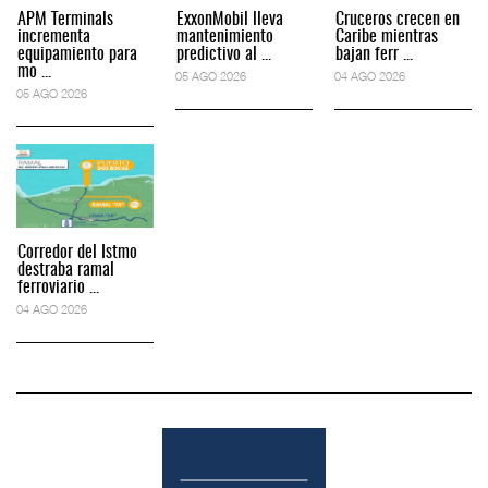
APM Terminals
ExxonMobil lleva
Cruceros crecen en
incrementa
mantenimiento
Caribe mientras
equipamiento para
predictivo al ...
bajan ferr ...
mo ...
05 AGO 2026
04 AGO 2026
05 AGO 2026
Corredor del Istmo
destraba ramal
ferroviario ...
04 AGO 2026