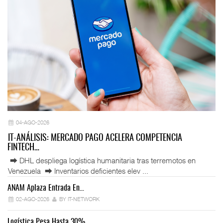
04-AGO-2026
IT-ANÁLISIS: MERCADO PAGO ACELERA COMPETENCIA
FINTECH…
⮕ DHL despliega logística humanitaria tras terremotos en
Venezuela ⮕ Inventarios deficientes elev ...
ANAM Aplaza Entrada En…
IT
02-AGO-2026
BY IT-NETWORK
Logística Pesa Hasta 30%…
Ex