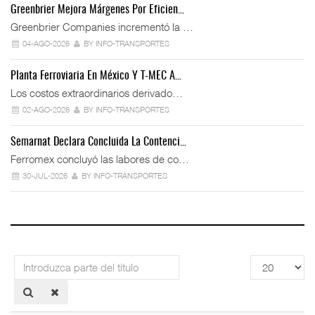
Greenbrier Mejora Márgenes Por Eficien…
Greenbrier Companies incrementó la …
04-AGO-2026
BY INFO-TRANSPORTES
Planta Ferroviaria En México Y T-MEC A…
Los costos extraordinarios derivado…
02-AGO-2026
BY INFO-TRANSPORTES
Semarnat Declara Concluida La Contenci…
Ferromex concluyó las labores de co…
30-JUL-2026
BY INFO-TRANSPORTES
Introduzca
Cantidad
parte
a
del
mostrar
título