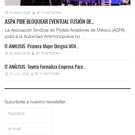
04-AGO-2026
BY IT-NETWORK
ASPA PIDE BLOQUEAR EVENTUAL FUSIÓN DE…
La Asociación Sindical de Pilotos Aviadores de México (ASPA)
pidió a la Autoridad Antimonopolios no ...
IT-ANÁLISIS: Primera Mujer Dirigirá IATA…
IT
02-AGO-2026
BY IT-NETWORK
IT-ANÁLISIS: Toyota Formaliza Empresa Para…
IT
30-JUL-2026
BY IT-NETWORK
Suscríbete a nuestro newsletter