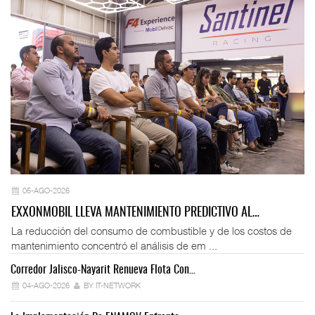
05-AGO-2026
EXXONMOBIL LLEVA MANTENIMIENTO PREDICTIVO AL…
La reducción del consumo de combustible y de los costos de
mantenimiento concentró el análisis de em ...
Corredor Jalisco-Nayarit Renueva Flota Con…
Tr
04-AGO-2026
BY IT-NETWORK