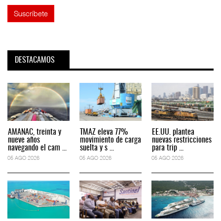
DESTACAMOS
AMANAC, treinta y
TMAZ eleva 77%
EE.UU. plantea
nueve años
movimiento de carga
nuevas restricciones
navegando el cam ...
suelta y s ...
para trip ...
05 AGO 2026
05 AGO 2026
05 AGO 2026