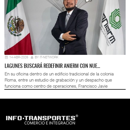
14-ABR-2026
BY IT-NETWORK
LAGUNES BUSCARÁ REDEFINIR ANIERM CON NUE…
En su oficina dentro de un edificio tradicional de la colonia
Roma, entre un estudio de grabación y un despacho que
funciona como centro de operaciones, Francisco Javie