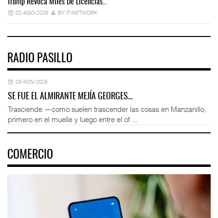
Trump Revoca Miles De Licencias…
Fo
02-AGO-2026
BY IT-NETWORK
RADIO PASILLO
03-NOV-2025
SE FUE EL ALMIRANTE MEJÍA GEORGES…
Trasciende —como suelen trascender las cosas en Manzanillo,
primero en el muelle y luego entre el of ...
COMERCIO