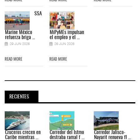
READ MORE
READ MORE
READ MORE
SSA
Marine México
MiPyMEs impulsan
refuerza briga ...
el empleo y el ...
29 JUN 2026
26 JUN 2026
READ MORE
READ MORE
RECIENTES
Cruceros crecen en
Corredor del Istmo
Corredor Jalisco-
Caribe mientras ...
destraba ramal f ...
Nayarit renueva fl ...