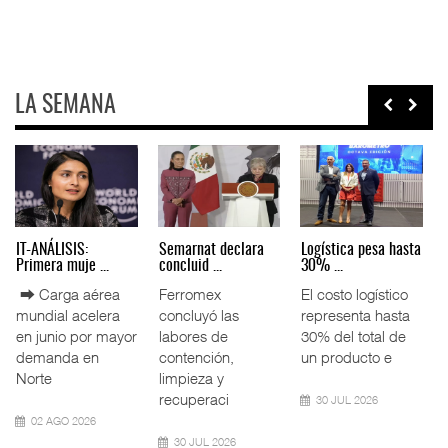
LA SEMANA
IT-ANÁLISIS:
Semarnat declara
Logística pesa hasta
Primera muje ...
concluid ...
30% ...
⮕ Carga aérea
Ferromex
El costo logístico
mundial acelera
concluyó las
representa hasta
en junio por mayor
labores de
30% del total de
demanda en
contención,
un producto e
Norte
limpieza y
recuperaci
30 JUL 2026
02 AGO 2026
30 JUL 2026