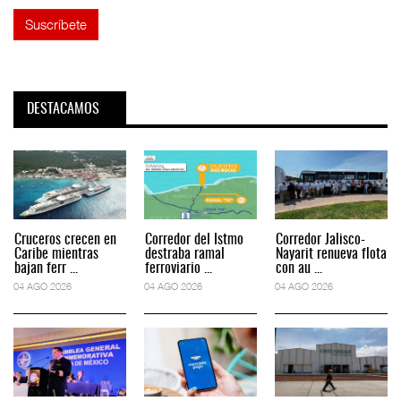
DESTACAMOS
Cruceros crecen en
Corredor del Istmo
Corredor Jalisco-
Caribe mientras
destraba ramal
Nayarit renueva flota
bajan ferr ...
ferroviario ...
con au ...
04 AGO 2026
04 AGO 2026
04 AGO 2026