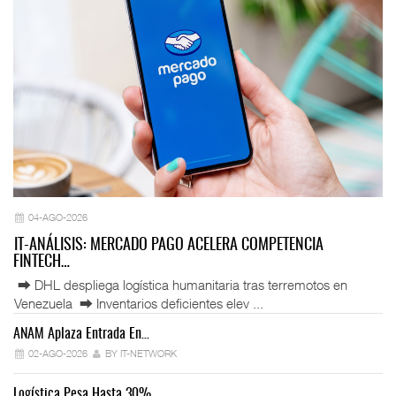
04-AGO-2026
IT-ANÁLISIS: MERCADO PAGO ACELERA COMPETENCIA
FINTECH…
⮕ DHL despliega logística humanitaria tras terremotos en
Venezuela ⮕ Inventarios deficientes elev ...
ANAM Aplaza Entrada En…
IT
02-AGO-2026
BY IT-NETWORK
Logística Pesa Hasta 30%…
Ex