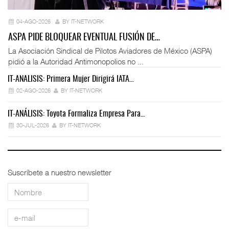
04-AGO-2026
BY IT-NETWORK
ASPA PIDE BLOQUEAR EVENTUAL FUSIÓN DE…
La Asociación Sindical de Pilotos Aviadores de México (ASPA)
pidió a la Autoridad Antimonopolios no ...
IT-ANÁLISIS: Primera Mujer Dirigirá IATA…
IT
02-AGO-2026
BY IT-NETWORK
IT-ANÁLISIS: Toyota Formaliza Empresa Para…
IT
30-JUL-2026
BY IT-NETWORK
Suscríbete a nuestro newsletter