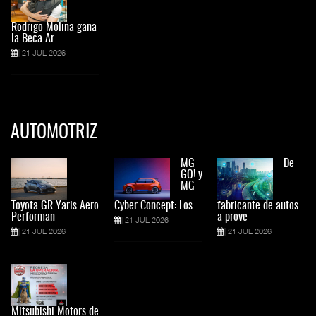
Rodrigo Molina gana
la Beca Ar
21 JUL 2026
AUTOMOTRIZ
MG
De
GO! y
MG
Toyota GR Yaris Aero
Cyber Concept: Los
fabricante de autos
Performan
a prove
21 JUL 2026
21 JUL 2026
21 JUL 2026
Mitsubishi Motors de