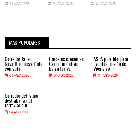
04 AGO 2026
04 AGO 2026
04 AGO 2026
MÁS POPULARES
Corredor Jalisco-
Cruceros crecen en
ASPA pide bloquear
Nayarit renueva flota
Caribe mientras
eventual fusión de
con auto
bajan ferrys
Viva y Vo
04 AGO 2026
04 AGO 2026
04 AGO 2026
Corredor del Istmo
destraba ramal
ferroviario h
04 AGO 2026