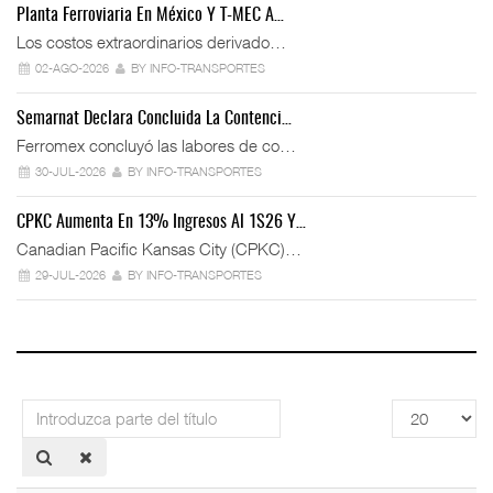
Planta Ferroviaria En México Y T-MEC A…
Los costos extraordinarios derivado…
02-AGO-2026
BY INFO-TRANSPORTES
Semarnat Declara Concluida La Contenci…
Ferromex concluyó las labores de co…
30-JUL-2026
BY INFO-TRANSPORTES
CPKC Aumenta En 13% Ingresos Al 1S26 Y…
Canadian Pacific Kansas City (CPKC)…
29-JUL-2026
BY INFO-TRANSPORTES
Introduzca
Cantidad
parte
a
del
mostrar
título