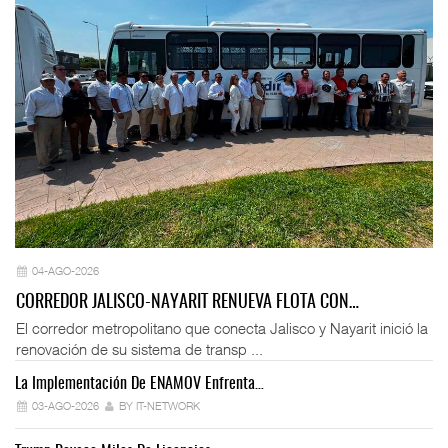
04-AGO-2026
CORREDOR JALISCO-NAYARIT RENUEVA FLOTA CON…
El corredor metropolitano que conecta Jalisco y Nayarit inició la
renovación de su sistema de transp ...
La Implementación De ENAMOV Enfrenta…
Dé
03-AGO-2026
BY IT-NETWORK