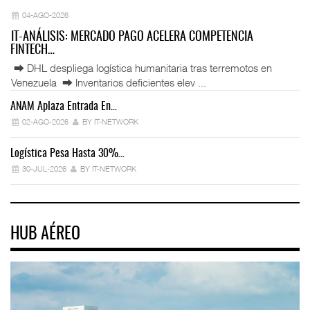
04-AGO-2026
IT-ANÁLISIS: MERCADO PAGO ACELERA COMPETENCIA
FINTECH…
⮕ DHL despliega logística humanitaria tras terremotos en
Venezuela ⮕ Inventarios deficientes elev ...
ANAM Aplaza Entrada En…
IT
02-AGO-2026
BY IT-NETWORK
Logística Pesa Hasta 30%…
Ex
30-JUL-2026
BY IT-NETWORK
HUB AÉREO