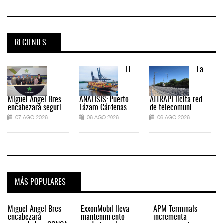
RECIENTES
IT-
La
Miguel Ángel Bres
ANÁLISIS: Puerto
ATTRAPI licita red
encabezará seguri ...
Lázaro Cárdenas ...
de telecomuni ...
07 AGO 2026
06 AGO 2026
06 AGO 2026
MÁS POPULARES
Miguel Ángel Bres
ExxonMobil lleva
APM Terminals
encabezará
mantenimiento
incrementa