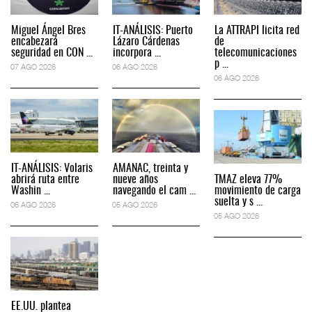
Miguel Ángel Bres
IT-ANÁLISIS: Puerto
La ATTRAPI licita red
encabezará
Lázaro Cárdenas
de
seguridad en CON ...
incorpora ...
telecomunicaciones
p ...
07 AGO 2026
06 AGO 2026
06 AGO 2026
IT-ANÁLISIS: Volaris
AMANAC, treinta y
abrirá ruta entre
nueve años
TMAZ eleva 77%
Washin ...
navegando el cam ...
movimiento de carga
suelta y s ...
06 AGO 2026
05 AGO 2026
05 AGO 2026
EE.UU. plantea