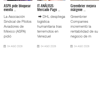
ta
ASPA pide bloquear
IT-ANÁLISIS:
Greenbrier mejora
eventu ...
Mercado Pago ...
márgene ...
e
La Asociación
⮕ DHL despliega
Greenbrier
Sindical de Pilotos
logística
Companies
blico
Aviadores de
humanitaria tras
incrementó la
México (ASPA)
terremotos en
rentabilidad de s
i
pidió
Venezuel
negocio de m
04 AGO 2026
04 AGO 2026
04 AGO 2026
%
AZ),