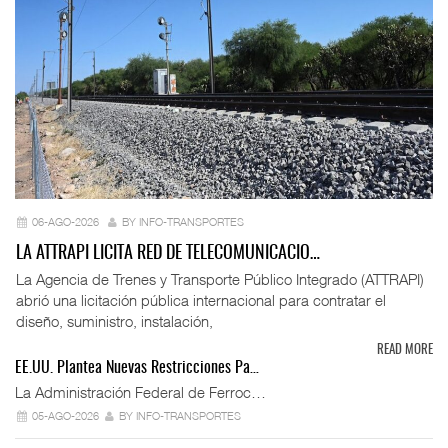
06-AGO-2026
BY INFO-TRANSPORTES
LA ATTRAPI LICITA RED DE TELECOMUNICACIO…
La Agencia de Trenes y Transporte Público Integrado (ATTRAPI)
abrió una licitación pública internacional para contratar el
diseño, suministro, instalación,
READ MORE
EE.UU. Plantea Nuevas Restricciones Pa…
La Administración Federal de Ferroc…
05-AGO-2026
BY INFO-TRANSPORTES