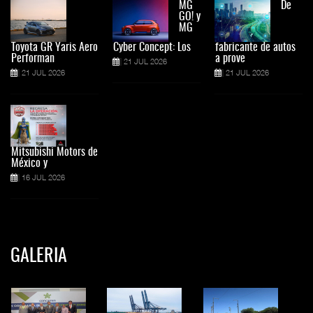
MG
De
GO! y
MG
Toyota GR Yaris Aero
Cyber Concept: Los
fabricante de autos
Performan
a prove
21 JUL 2026
21 JUL 2026
21 JUL 2026
Mitsubishi Motors de
México y
16 JUL 2026
GALERIA