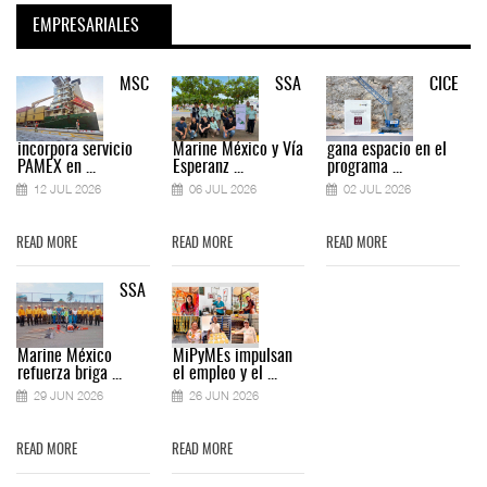
EMPRESARIALES
MSC
SSA
CICE
incorpora servicio
Marine México y Vía
gana espacio en el
PAMEX en ...
Esperanz ...
programa ...
12 JUL 2026
06 JUL 2026
02 JUL 2026
READ MORE
READ MORE
READ MORE
SSA
Marine México
MiPyMEs impulsan
refuerza briga ...
el empleo y el ...
29 JUN 2026
26 JUN 2026
READ MORE
READ MORE