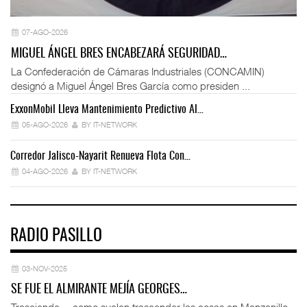
07-AGO-2026
MIGUEL ÁNGEL BRES ENCABEZARÁ SEGURIDAD…
La Confederación de Cámaras Industriales (CONCAMIN)
designó a Miguel Ángel Bres García como presiden ...
ExxonMobil Lleva Mantenimiento Predictivo Al…
La
05-AGO-2026
BY IT-NETWORK
Corredor Jalisco-Nayarit Renueva Flota Con…
Tr
04-AGO-2026
BY IT-NETWORK
RADIO PASILLO
03-NOV-2025
SE FUE EL ALMIRANTE MEJÍA GEORGES…