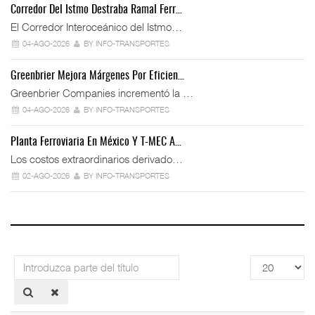
Corredor Del Istmo Destraba Ramal Ferr…
El Corredor Interoceánico del Istmo…
04-AGO-2026
BY INFO-TRANSPORTES
Greenbrier Mejora Márgenes Por Eficien…
Greenbrier Companies incrementó la …
04-AGO-2026
BY INFO-TRANSPORTES
Planta Ferroviaria En México Y T-MEC A…
Los costos extraordinarios derivado…
02-AGO-2026
BY INFO-TRANSPORTES
Introduzca
Cantidad
parte
a
del
mostrar
título