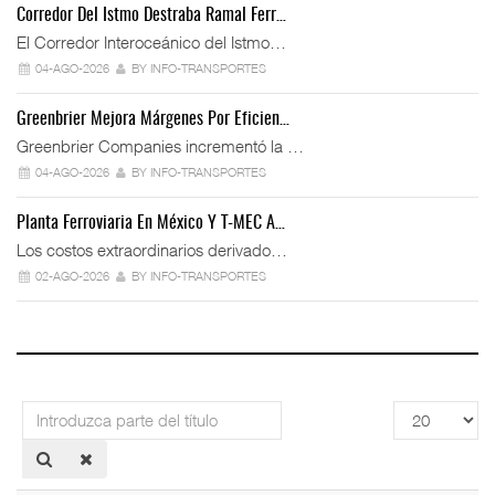
Corredor Del Istmo Destraba Ramal Ferr…
El Corredor Interoceánico del Istmo…
04-AGO-2026
BY INFO-TRANSPORTES
Greenbrier Mejora Márgenes Por Eficien…
Greenbrier Companies incrementó la …
04-AGO-2026
BY INFO-TRANSPORTES
Planta Ferroviaria En México Y T-MEC A…
Los costos extraordinarios derivado…
02-AGO-2026
BY INFO-TRANSPORTES
Introduzca
Cantidad
parte
a
del
mostrar
título