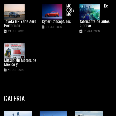
MG
De
GO! y
MG
Toyota GR Yaris Aero
Cyber Concept: Los
fabricante de autos
Performan
a prove
21 JUL 2026
21 JUL 2026
21 JUL 2026
Mitsubishi Motors de
México y
16 JUL 2026
GALERIA