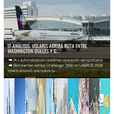
IT-ANÁLISIS: VOLARIS ABRIRÁ RUTA ENTRE
WASHINGTON DULLES Y G...
⮕ IA y automatización redefinen operación aeroportuaria
⮕ Bombardier exhibe Challenger 3500 en LABACE 2026
Volaris anunció una nueva ru...