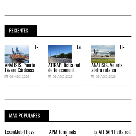
RECIENTES
IT-
La
IT-
ANÁLISIS: Puerto
ATTRAPI licita red
ANÁLISIS: Volaris
Lázaro Cárdenas ...
de telecomuni ...
abrirá ruta en ...
06 AGO 2026
06 AGO 2026
06 AGO 2026
MÁS POPULARES
ExxonMobil lleva
APM Terminals
La ATTRAPI licita red