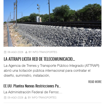
06-AGO-2026
BY INFO-TRANSPORTES
LA ATTRAPI LICITA RED DE TELECOMUNICACIO…
La Agencia de Trenes y Transporte Público Integrado (ATTRAPI)
abrió una licitación pública internacional para contratar el
diseño, suministro, instalación,
READ MORE
EE.UU. Plantea Nuevas Restricciones Pa…
La Administración Federal de Ferroc…
05-AGO-2026
BY INFO-TRANSPORTES