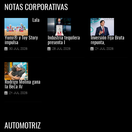
NOTAS CORPORATIVAS
Lala
Yomi® y Toy Story
Industria tequilera
Inversión Fija Bruta
impulsa
presenta l
repunta,
30 JUL 2026
28 JUL 2026
21 JUL 2026
Rodrigo Molina gana
la Beca Ar
21 JUL 2026
AUTOMOTRIZ