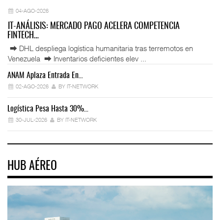
04-AGO-2026
IT-ANÁLISIS: MERCADO PAGO ACELERA COMPETENCIA
FINTECH…
⮕ DHL despliega logística humanitaria tras terremotos en
Venezuela ⮕ Inventarios deficientes elev ...
ANAM Aplaza Entrada En…
IT
02-AGO-2026
BY IT-NETWORK
Logística Pesa Hasta 30%…
Ex
30-JUL-2026
BY IT-NETWORK
HUB AÉREO