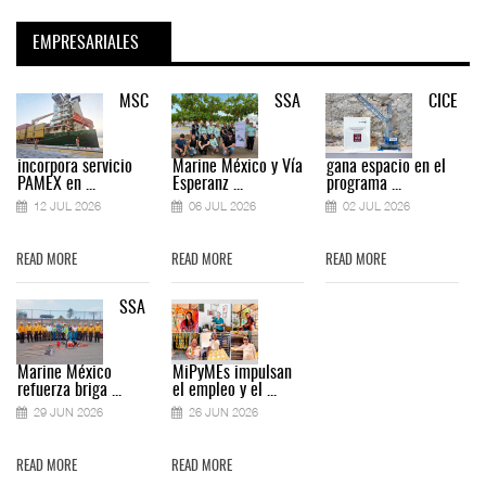
EMPRESARIALES
MSC
SSA
CICE
incorpora servicio
Marine México y Vía
gana espacio en el
PAMEX en ...
Esperanz ...
programa ...
12 JUL 2026
06 JUL 2026
02 JUL 2026
READ MORE
READ MORE
READ MORE
SSA
Marine México
MiPyMEs impulsan
refuerza briga ...
el empleo y el ...
29 JUN 2026
26 JUN 2026
READ MORE
READ MORE