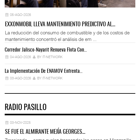
05-AGO-2026
EXXONMOBIL LLEVA MANTENIMIENTO PREDICTIVO AL…
La reducción del consumo de combustible y de los costos de
mantenimiento concentró el análisis de em ...
Corredor Jalisco-Nayarit Renueva Flota Con…
Tr
04-AGO-2026
BY IT-NETWORK
La Implementación De ENAMOV Enfrenta…
Dé
03-AGO-2026
BY IT-NETWORK
RADIO PASILLO
03-NOV-2025
SE FUE EL ALMIRANTE MEJÍA GEORGES…