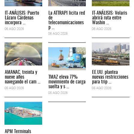
IT-ANÁLISIS: Puerto
La ATTRAPI licita red
IT-ANÁLISIS: Volaris
Lázaro Cárdenas
de
abrirá ruta entre
incorpora ...
telecomunicaciones
Washin ...
p ...
06 AGO 2026
06 AGO 2026
06 AGO 2026
AMANAC, treinta y
EE.UU. plantea
nueve años
TMAZ eleva 77%
nuevas restricciones
navegando el cam ...
movimiento de carga
para trip ...
suelta y s ...
05 AGO 2026
05 AGO 2026
05 AGO 2026
APM Terminals