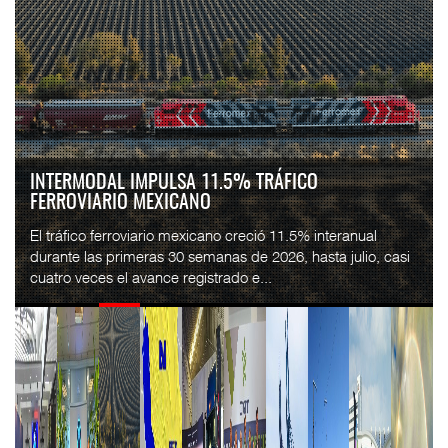
FLETES DE CONTENEDORES ROMPEN TRES SEMANAS
DE CAÍDAS: DREWRY...
El costo mundial del transporte marítimo de contenedores
subió 1% en la semana terminada el 7 de agosto, hasta
4,297 dólares por contenedor de 40 pies...