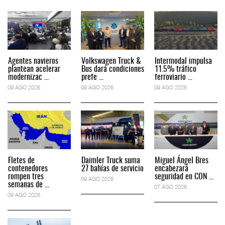
Agentes navieros
Volkswagen Truck &
Intermodal impulsa
plantean acelerar
Bus dará condiciones
11.5% tráfico
modernizac ...
prefe ...
ferroviario ...
09 AGO 2026
09 AGO 2026
09 AGO 2026
Fletes de
Daimler Truck suma
Miguel Ángel Bres
contenedores
27 bahías de servicio
encabezará
rompen tres
seguridad en CON ...
09 AGO 2026
semanas de ...
07 AGO 2026
09 AGO 2026