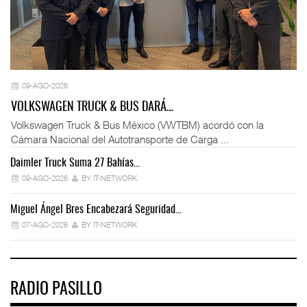
09-AGO-2026
VOLKSWAGEN TRUCK & BUS DARÁ…
Volkswagen Truck & Bus México (VWTBM) acordó con la
Cámara Nacional del Autotransporte de Carga ...
Daimler Truck Suma 27 Bahías…
Ex
09-AGO-2026
BY IT-NETWORK
Miguel Ángel Bres Encabezará Seguridad…
Co
07-AGO-2026
BY IT-NETWORK
RADIO PASILLO