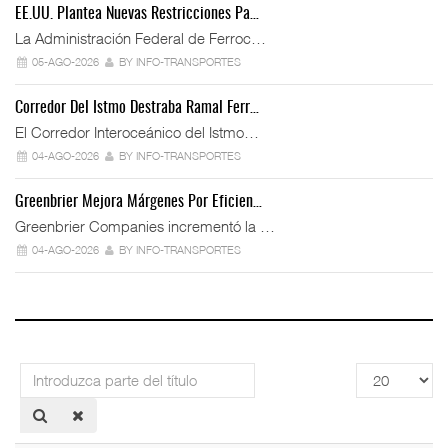
EE.UU. Plantea Nuevas Restricciones Pa…
La Administración Federal de Ferroc…
05-AGO-2026
BY INFO-TRANSPORTES
Corredor Del Istmo Destraba Ramal Ferr…
El Corredor Interoceánico del Istmo…
04-AGO-2026
BY INFO-TRANSPORTES
Greenbrier Mejora Márgenes Por Eficien…
Greenbrier Companies incrementó la …
04-AGO-2026
BY INFO-TRANSPORTES
Introduzca
Cantidad
parte
a
del
mostrar
título