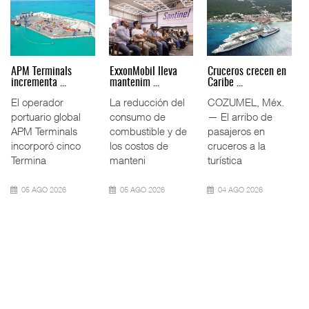
Agentes navieros
Volkswagen Truck &
Intermodal impulsa
plantean ...
Bus da ...
11.5% ...
La Asociación
Volkswagen Truck
El tráfico
Mexicana de
& Bus México
ferroviario
Agentes Navieros
(VWTBM) acordó
mexicano creció
(AMANAC) llamó a
con la Cámara
11.5% interanual
fortal
Nac
durante la
09 AGO 2026
09 AGO 2026
09 AGO 2026
Fletes de
Daimler Truck suma
Miguel Ángel Bres
contenedores ro ...
27 bah ...
encabez ...