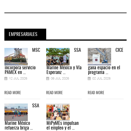
EMPRESARIALES
MSC
SSA
CICE
incorpora servicio
Marine México y Vía
gana espacio en el
PAMEX en ...
Esperanz ...
programa ...
12 JUL 2026
06 JUL 2026
02 JUL 2026
READ MORE
READ MORE
READ MORE
SSA
Marine México
MiPyMEs impulsan
refuerza briga ...
el empleo y el ...