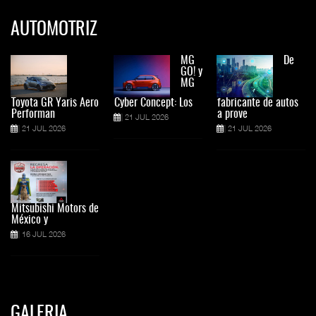
AUTOMOTRIZ
MG
De
GO! y
MG
Toyota GR Yaris Aero
Cyber Concept: Los
fabricante de autos
Performan
a prove
21 JUL 2026
21 JUL 2026
21 JUL 2026
Mitsubishi Motors de
México y
16 JUL 2026
GALERIA