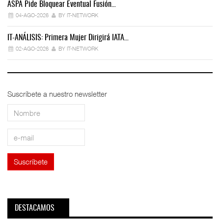
ASPA Pide Bloquear Eventual Fusión…
IT
04-AGO-2026
BY IT-NETWORK
IT-ANÁLISIS: Primera Mujer Dirigirá IATA…
IT
02-AGO-2026
BY IT-NETWORK
Suscríbete a nuestro newsletter
DESTACAMOS