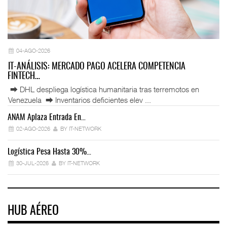
04-AGO-2026
IT-ANÁLISIS: MERCADO PAGO ACELERA COMPETENCIA
FINTECH…
⮕ DHL despliega logística humanitaria tras terremotos en
Venezuela ⮕ Inventarios deficientes elev ...
ANAM Aplaza Entrada En…
IT
02-AGO-2026
BY IT-NETWORK
Logística Pesa Hasta 30%…
Ex
30-JUL-2026
BY IT-NETWORK
HUB AÉREO