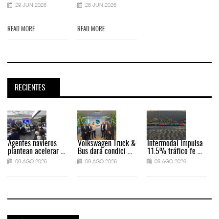
29 JUN 2026
26 JUN 2026
READ MORE
READ MORE
RECIENTES
Agentes navieros
Volkswagen Truck &
Intermodal impulsa
plantean acelerar ...
Bus dará condici ...
11.5% tráfico fe ...
09 AGO 2026
09 AGO 2026
09 AGO 2026