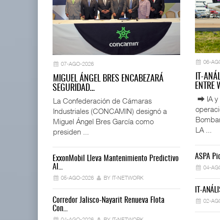
06-AG
07-AGO-2026
IT-ANÁ
MIGUEL ÁNGEL BRES ENCABEZARÁ
ENTRE
SEGURIDAD…
⮕ IA y 
La Confederación de Cámaras
operac
Industriales (CONCAMIN) designó a
Bombard
Miguel Ángel Bres García como
LA ...
presiden ...
ASPA Pid
ExxonMobil Lleva Mantenimiento Predictivo
La Implement
Al…
04-AG
03-AGO-202
05-AGO-2026
BY IT-NETWORK
IT-ANÁLI
Trump Revoca
Corredor Jalisco-Nayarit Renueva Flota
02-AG
02-AGO-202
Con…
04-AGO-2026
BY IT-NETWORK