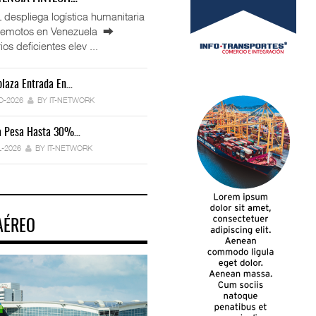
espliega logística humanitaria
rremotos en Venezuela ⮕
ios deficientes elev ...
laza Entrada En…
IT-ANÁLISIS: Manifestación Electrónica
Endurece…
O-2026
BY IT-NETWORK
29-JUL-2026
BY IT-NETWORK
ca Pesa Hasta 30%…
Exportaciones Elevan Superávit Comerci
L-2026
BY IT-NETWORK
29-JUL-2026
BY IT-NETWORK
AÉREO