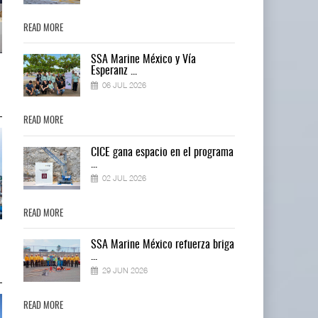
READ MORE
READ MORE
SSA Marine México y Vía
Miguel Ángel Bres encabezará
Miguel Ángel Bres encabezará
Esperanz ...
seguridad en CON ...
seguridad en CON ...
06 JUL 2026
07 AGO 2026
07 AGO 2026
READ MORE
READ MORE
ma
CICE gana espacio en el programa
...
02 JUL 2026
READ MORE
READ MORE
IT-ANÁLISIS: Puerto Lázaro
IT-ANÁLISIS: Puerto Lázaro
ga
SSA Marine México refuerza briga
Cárdenas incorpora ...
Cárdenas incorpora ...
...
06 AGO 2026
06 AGO 2026
29 JUN 2026
READ MORE
READ MORE