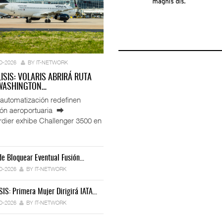
O-2026
BY IT-NETWORK
LISIS: VOLARIS ABRIRÁ RUTA
 WASHINGTON…
automatización redefinen
ión aeroportuaria ⮕
ier exhibe Challenger 3500 en
e Bloquear Eventual Fusión…
IT-ANÁLISIS: Toyota Formaliza Empresa
ación De ENAMOV Enfrenta…
Déficit De Operadores Cambia Estrategia…
Para…
O-2026
BY IT-NETWORK
6
BY IT-NETWORK
30-JUL-2026
BY IT-NETWORK
30-JUL-2026
BY IT-NETWORK
SIS: Primera Mujer Dirigirá IATA…
 Miles De Licencias…
Ford Apuesta Por El Talento…
IT-ANÁLISIS: Iberia Inicia Vuelos A…
O-2026
BY IT-NETWORK
6
BY IT-NETWORK
30-JUL-2026
BY IT-NETWORK
27-JUL-2026
BY IT-NETWORK