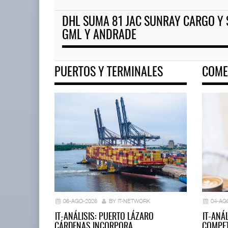
DHL SUMA 81 JAC SUNRAY CARGO Y 
EE.UU. plantea nuevas restric
GML Y ANDRADE
05 AGO 2026
PUERTOS Y TERMINALES
COME
EE.UU. plantea nuevas
restricciones para trip ...
05 AGO 2026
06-AGO-2026
BY IT-NETWORK
04-AG
IT-ANÁLISIS: PUERTO LÁZARO
IT-ANÁ
CÁRDENAS INCORPORA…
COMPET