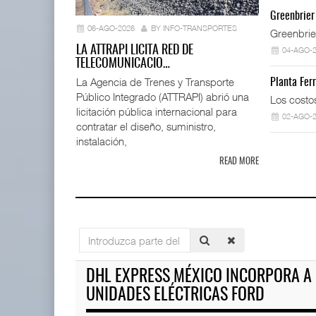
La ATTRAPI
Greenbrier
telecomuni
06-AGO-2026
BY INFO-TRANSPORTES
Greenbrie
06 AGO 
LA ATTRAPI LICITA RED DE
04-AGO-
TELECOMUNICACIO…
La Agencia de Trenes y Transporte
Planta Fer
Público Integrado (ATTRAPI) abrió una
AMANAC, treinta y nueve años
Los costo
navegando el cam ...
licitación pública internacional para
02-AGO-
05 AGO 2026
contratar el diseño, suministro,
instalación,
READ MORE
Miguel Ángel Bres encabezar
07 AGO 2026
ExxonMobil lleva mantenimien
Introduzca
05 AGO 2026
parte
TMAZ eleva 77% movimiento de
del
DHL EXPRESS MÉXICO INCORPORA A 
carga suelta y s ...
título
05 AGO 2026
UNIDADES ELÉCTRICAS FORD
APM Terminals incrementa e
05 AGO 2026