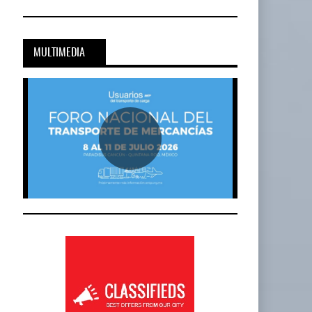
MULTIMEDIA
Cadena De Frío, Clave…
20-JUL-2026
BY IT-NETWORK
Onest SmartLogistics Impulsa Tecnología…
al…
16-JUL-2026
BY IT-NETWORK