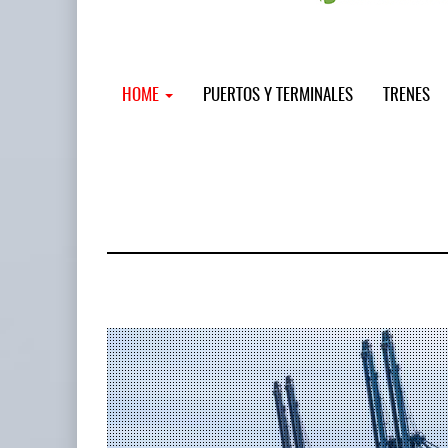
HOME
PUERTOS Y TERMINALES
TRENES
MSC incor
...
12 JUL 