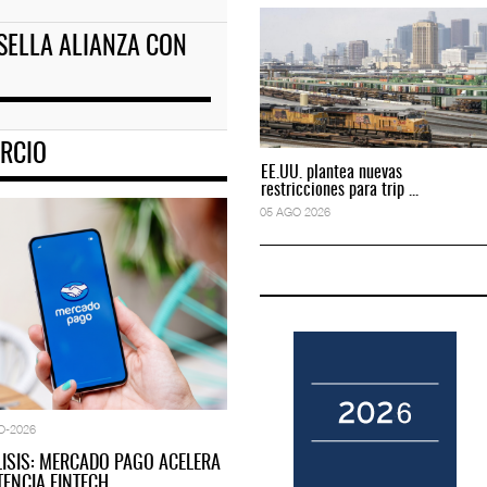
SELLA ALIANZA CON
ciones para tripul
EE.UU. plantea nuevas restricciones para tripul
05 AGO 2026
RCIO
EE.UU. plantea nuevas
EE.UU. plantea nuevas
restricciones para trip ...
restricciones para trip ...
05 AGO 2026
05 AGO 2026
O-2026
LISIS: MERCADO PAGO ACELERA
ENCIA FINTECH…