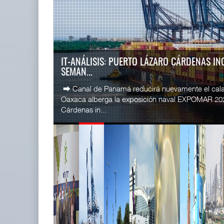
READ MORE
SSA Marin
Miguel Ángel Bres encabezará
Esperanz ..
seguridad en CON ...
06 JUL 
07 AGO 2026
LA ATTRAPI LICITA RED DE TELECOMUNICA
TREN...
READ MORE
La Agencia de Trenes y Transporte Público Integr
CICE gana
licitación pública internacional para contratar el dis
...
02 JUL 
READ MORE
IT-ANÁLISIS: Puerto Lázaro
SSA Marin
Cárdenas incorpora ...
...
06 AGO 2026
29 JUN 
READ MORE