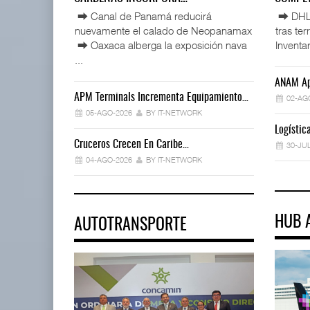
⮕ Canal de Panamá reducirá
⮕ DHL d
nuevamente el calado de Neopanamax
tras te
⮕ Oaxaca alberga la exposición nava
Inventar
...
ANAM Ap
APM Terminals Incrementa Equipamiento…
02-AG
05-AGO-2026
BY IT-NETWORK
Logísti
Cruceros Crecen En Caribe…
30-JU
04-AGO-2026
BY IT-NETWORK
HUB 
AUTOTRANSPORTE