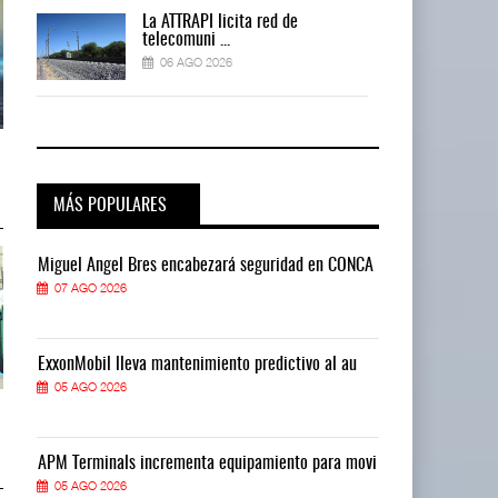
La ATTRAPI licita red de
telecomuni ...
06 AGO 2026
AMANAC, treinta y nueve años
AMANAC, treinta y nueve años
navegando el cam ...
navegando el cam ...
05 AGO 2026
05 AGO 2026
MÁS POPULARES
CA
Miguel Ángel Bres encabezará seguridad en CONCA
Miguel Ángel 
07 AGO 2026
07 AGO 2026
ExxonMobil lleva mantenimiento predictivo al au
ExxonMobil ll
05 AGO 2026
05 AGO 2026
TMAZ eleva 77% movimiento de
TMAZ eleva 77% movimiento de
carga suelta y s ...
carga suelta y s ...
05 AGO 2026
05 AGO 2026
vi
APM Terminals incrementa equipamiento para movi
APM Terminals
05 AGO 2026
05 AGO 2026