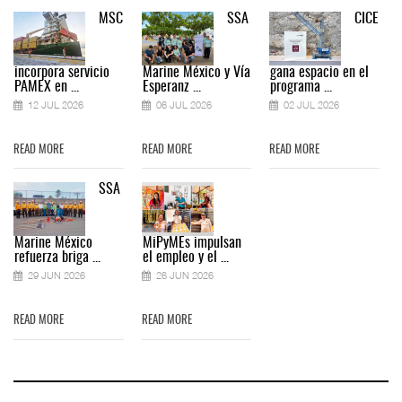
MSC
SSA
CICE
incorpora servicio
Marine México y Vía
gana espacio en el
PAMEX en ...
Esperanz ...
programa ...
12 JUL 2026
06 JUL 2026
02 JUL 2026
READ MORE
READ MORE
READ MORE
SSA
Marine México
MiPyMEs impulsan
refuerza briga ...
el empleo y el ...
29 JUN 2026
26 JUN 2026
READ MORE
READ MORE