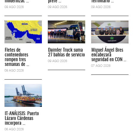
modernizac ...
prefe ...
ferroviario ...
09 AGO 2026
09 AGO 2026
09 AGO 2026
Fletes de
Daimler Truck suma
Miguel Ángel Bres
contenedores
27 bahías de servicio
encabezará
rompen tres
seguridad en CON ...
09 AGO 2026
semanas de ...
07 AGO 2026
09 AGO 2026
IT-ANÁLISIS: Puerto
Lázaro Cárdenas
incorpora ...
06 AGO 2026