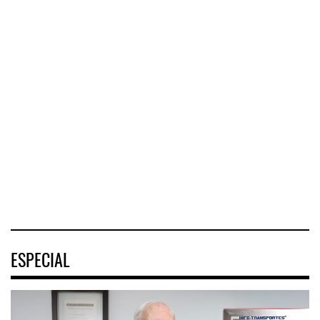
AMANAC, treinta y
TMAZ eleva 77%
nueve a ...
movimiento ...
EE.UU. plantea
nuevas res ...
La transformación
La Terminal
del comercio
Marítima de
La Administración
marítimo mundial
Mazatlán (TMAZ),
Federal de
también ha
subsidiaria
Ferrocarriles de
redefin
portuaria de
los Estados
Unidos (
05 AGO 2026
05 AGO 2026
05 AGO 2026
ESPECIAL