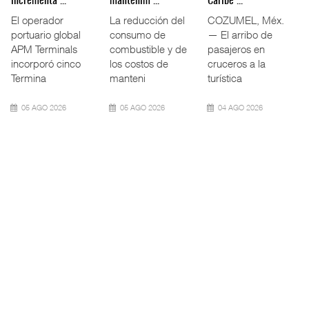
plantean ...
Bus da ...
11.5% ...
La Asociación
Volkswagen Truck
El tráfico
Mexicana de
& Bus México
ferroviario
Agentes Navieros
(VWTBM) acordó
mexicano creció
(AMANAC) llamó a
con la Cámara
11.5% interanual
fortal
Nac
durante la
09 AGO 2026
09 AGO 2026
09 AGO 2026
Fletes de
Daimler Truck suma
Miguel Ángel Bres
contenedores ro ...
27 bah ...
encabez ...
El costo mundial
Daimler Truck
La Confederación
del transporte
México
de Cámaras
marítimo de
incrementó su
Industriales
contenedores
capacidad de
(CONCAMIN)
subió 1%
atención para vehí
designó a Migu