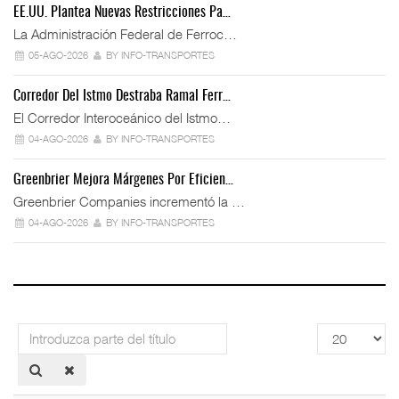
EE.UU. Plantea Nuevas Restricciones Pa…
La Administración Federal de Ferroc…
05-AGO-2026
BY INFO-TRANSPORTES
Corredor Del Istmo Destraba Ramal Ferr…
El Corredor Interoceánico del Istmo…
04-AGO-2026
BY INFO-TRANSPORTES
Greenbrier Mejora Márgenes Por Eficien…
Greenbrier Companies incrementó la …
04-AGO-2026
BY INFO-TRANSPORTES
Introduzca
Cantidad
parte
a
del
mostrar
título