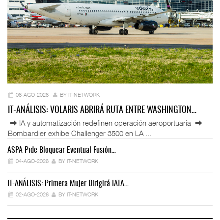
06-AGO-2026
BY IT-NETWORK
IT-ANÁLISIS: VOLARIS ABRIRÁ RUTA ENTRE WASHINGTON…
⮕ IA y automatización redefinen operación aeroportuaria ⮕
Bombardier exhibe Challenger 3500 en LA ...
ASPA Pide Bloquear Eventual Fusión…
IT
04-AGO-2026
BY IT-NETWORK
IT-ANÁLISIS: Primera Mujer Dirigirá IATA…
IT
02-AGO-2026
BY IT-NETWORK