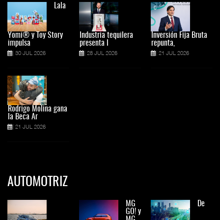
Lala
Yomi® y Toy Story
Industria tequilera
Inversión Fija Bruta
impulsa
presenta l
repunta,
30 JUL 2026
28 JUL 2026
21 JUL 2026
Rodrigo Molina gana
la Beca Ar
21 JUL 2026
AUTOMOTRIZ
MG
De
GO! y
MG