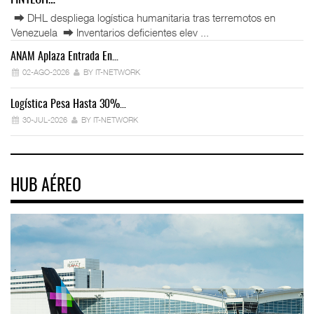
⮕ DHL despliega logística humanitaria tras terremotos en
Venezuela ⮕ Inventarios deficientes elev ...
ANAM Aplaza Entrada En…
IT
02-AGO-2026
BY IT-NETWORK
Logística Pesa Hasta 30%…
Ex
30-JUL-2026
BY IT-NETWORK
HUB AÉREO