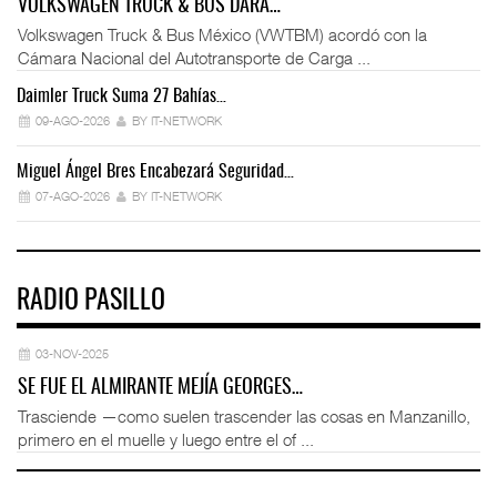
VOLKSWAGEN TRUCK & BUS DARÁ…
Volkswagen Truck & Bus México (VWTBM) acordó con la
Cámara Nacional del Autotransporte de Carga ...
Daimler Truck Suma 27 Bahías…
Ex
09-AGO-2026
BY IT-NETWORK
Miguel Ángel Bres Encabezará Seguridad…
Co
07-AGO-2026
BY IT-NETWORK
RADIO PASILLO
03-NOV-2025
SE FUE EL ALMIRANTE MEJÍA GEORGES…
Trasciende —como suelen trascender las cosas en Manzanillo,
primero en el muelle y luego entre el of ...