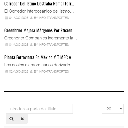
Corredor Del Istmo Destraba Ramal Ferr…
El Corredor Interoceánico del Istmo…
04-AGO-2026
BY INFO-TRANSPORTES
Greenbrier Mejora Márgenes Por Eficien…
Greenbrier Companies incrementó la …
04-AGO-2026
BY INFO-TRANSPORTES
Planta Ferroviaria En México Y T-MEC A…
Los costos extraordinarios derivado…
02-AGO-2026
BY INFO-TRANSPORTES
Introduzca
Cantidad
parte
a
del
mostrar
título