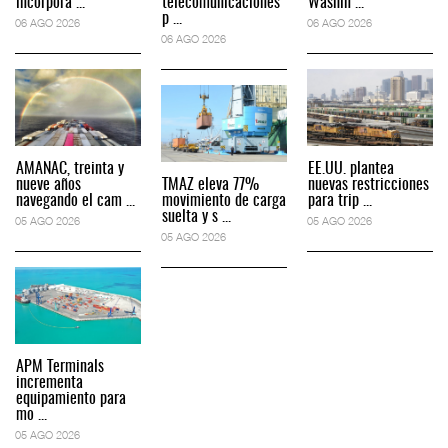
incorpora ...
telecomunicaciones
Washin ...
p ...
06 AGO 2026
06 AGO 2026
06 AGO 2026
AMANAC, treinta y
EE.UU. plantea
nueve años
TMAZ eleva 77%
nuevas restricciones
navegando el cam ...
movimiento de carga
para trip ...
suelta y s ...
05 AGO 2026
05 AGO 2026
05 AGO 2026
APM Terminals
incrementa
equipamiento para
mo ...
05 AGO 2026