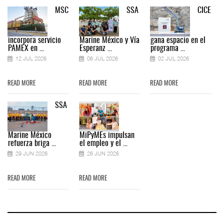
MSC
SSA
CICE
incorpora servicio
Marine México y Vía
gana espacio en el
PAMEX en ...
Esperanz ...
programa ...
12 JUL 2026
06 JUL 2026
02 JUL 2026
READ MORE
READ MORE
READ MORE
SSA
Marine México
MiPyMEs impulsan
refuerza briga ...
el empleo y el ...
29 JUN 2026
26 JUN 2026
READ MORE
READ MORE