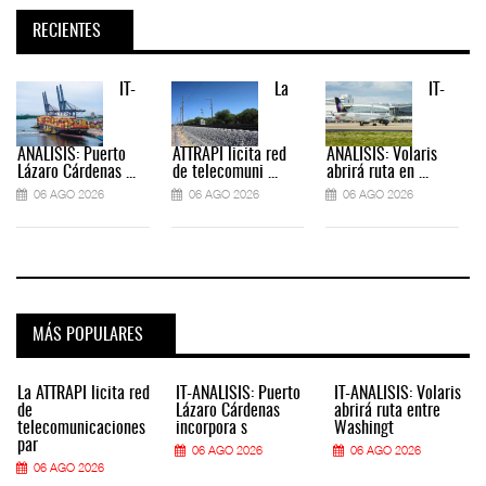
RECIENTES
IT-
La
IT-
ANÁLISIS: Puerto
ATTRAPI licita red
ANÁLISIS: Volaris
Lázaro Cárdenas ...
de telecomuni ...
abrirá ruta en ...
06 AGO 2026
06 AGO 2026
06 AGO 2026
MÁS POPULARES
La ATTRAPI licita red
IT-ANÁLISIS: Puerto
IT-ANÁLISIS: Volaris
de
Lázaro Cárdenas
abrirá ruta entre
telecomunicaciones
incorpora s
Washingt
par
06 AGO 2026
06 AGO 2026
06 AGO 2026