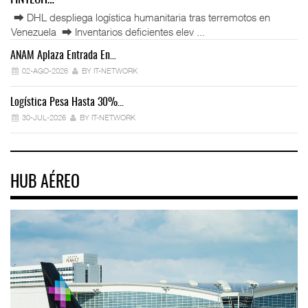
⮕ DHL despliega logística humanitaria tras terremotos en
Venezuela ⮕ Inventarios deficientes elev ...
ANAM Aplaza Entrada En…
IT
02-AGO-2026
BY IT-NETWORK
Logística Pesa Hasta 30%…
Ex
30-JUL-2026
BY IT-NETWORK
HUB AÉREO