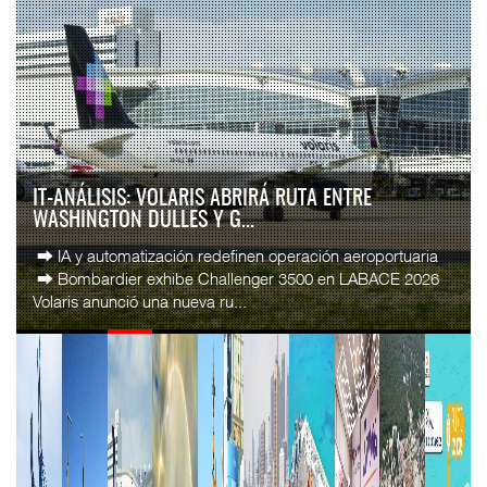
IT-ANÁLISIS: VOLARIS ABRIRÁ RUTA ENTRE
WASHINGTON DULLES Y G...
⮕ IA y automatización redefinen operación aeroportuaria
⮕ Bombardier exhibe Challenger 3500 en LABACE 2026
Volaris anunció una nueva ru...