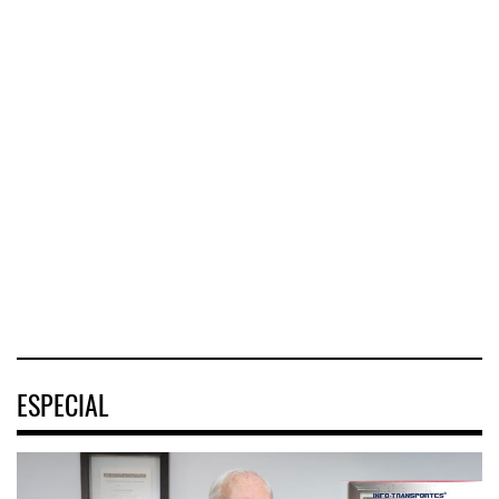
Corredor del Istmo
Corredor Jalisco-
destra ...
Nayarit ...
ASPA pide bloquear
eventu ...
El Corredor
El corredor
Interoceánico del
metropolitano que
La Asociación
Istmo de
conecta Jalisco y
Sindical de Pilotos
Tehuantepec (CIIT)
Nayarit inició la
Aviadores de
destrabó
México (ASPA)
pidió
04 AGO 2026
04 AGO 2026
04 AGO 2026
ESPECIAL