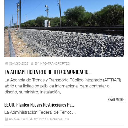
06-AGO-2026
BY INFO-TRANSPORTES
LA ATTRAPI LICITA RED DE TELECOMUNICACIO…
La Agencia de Trenes y Transporte Público Integrado (ATTRAPI)
abrió una licitación pública internacional para contratar el
diseño, suministro, instalación,
READ MORE
EE.UU. Plantea Nuevas Restricciones Pa…
La Administración Federal de Ferroc…
05-AGO-2026
BY INFO-TRANSPORTES