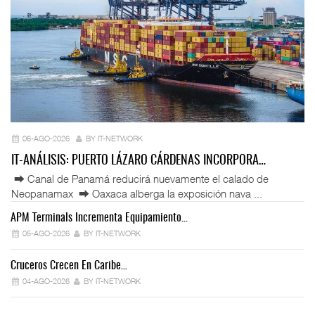
06-AGO-2026
BY IT-NETWORK
IT-ANÁLISIS: PUERTO LÁZARO CÁRDENAS INCORPORA…
⮕ Canal de Panamá reducirá nuevamente el calado de
Neopanamax ⮕ Oaxaca alberga la exposición nava ...
APM Terminals Incrementa Equipamiento…
05-AGO-2026
BY IT-NETWORK
Cruceros Crecen En Caribe…
04-AGO-2026
BY IT-NETWORK