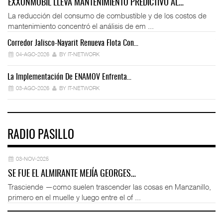
EXXONMOBIL LLEVA MANTENIMIENTO PREDICTIVO AL…
La reducción del consumo de combustible y de los costos de
mantenimiento concentró el análisis de em ...
Corredor Jalisco-Nayarit Renueva Flota Con…
Tr
04-AGO-2026
BY IT-NETWORK
La Implementación De ENAMOV Enfrenta…
Dé
03-AGO-2026
BY IT-NETWORK
RADIO PASILLO
03-NOV-2025
SE FUE EL ALMIRANTE MEJÍA GEORGES…
Trasciende —como suelen trascender las cosas en Manzanillo,
primero en el muelle y luego entre el of ...