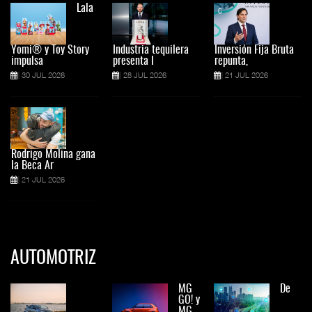
Lala
Yomi® y Toy Story
Industria tequilera
Inversión Fija Bruta
impulsa
presenta l
repunta,
30 JUL 2026
28 JUL 2026
21 JUL 2026
Rodrigo Molina gana
la Beca Ar
21 JUL 2026
AUTOMOTRIZ
MG
De
GO! y
MG